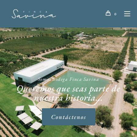
0
Somos Bodega Finca Savina
Queremos que seas parte de
nuestra historia...
Contáctenos