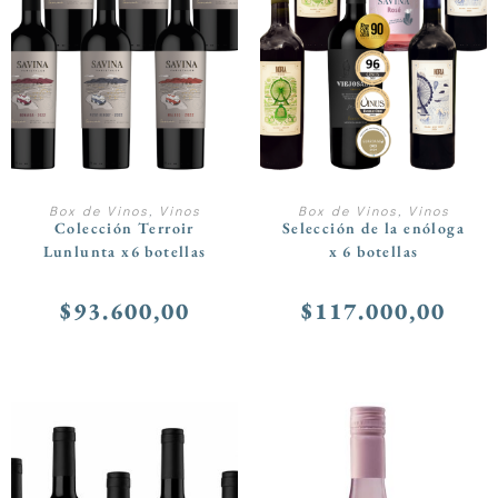
AÑADIR AL CARRITO
AÑADIR AL CARRITO
Box de Vinos
,
Vinos
Box de Vinos
,
Vinos
Colección Terroir
Selección de la enóloga
Lunlunta x6 botellas
x 6 botellas
$
93.600,00
$
117.000,00