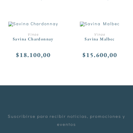
AÑADIR AL CARRITO
AÑADIR AL CARRITO
Vinos
Vinos
Savina Chardonnay
Savina Malbec
$
18.100,00
$
15.600,00
Suscribirse para recibir noticias, promociones y
eventos