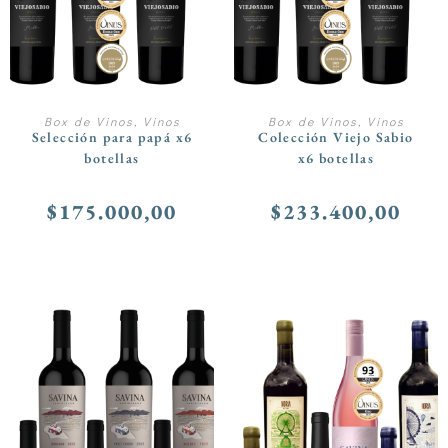
AÑADIR AL CARRITO
AÑADIR AL CARRITO
Box de Vinos
,
Vinos
Box de Vinos
,
Vinos
Selección para papá x6
Colección Viejo Sabio
botellas
x6 botellas
$
175.000,00
$
233.400,00