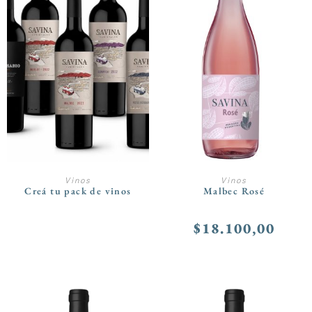
LEER MÁS
AÑADIR AL CARRITO
Vinos
Vinos
Creá tu pack de vinos
Malbec Rosé
$
18.100,00