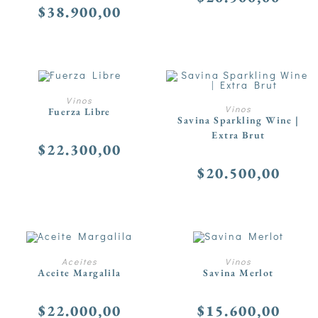
$
38.900,00
AÑADIR AL CARRITO
Vinos
AÑADIR AL CARRITO
Vinos
Fuerza Libre
Savina Sparkling Wine |
Extra Brut
$
22.300,00
$
20.500,00
AÑADIR AL CARRITO
AÑADIR AL CARRITO
Aceites
Vinos
Aceite Margalila
Savina Merlot
$
22.000,00
$
15.600,00