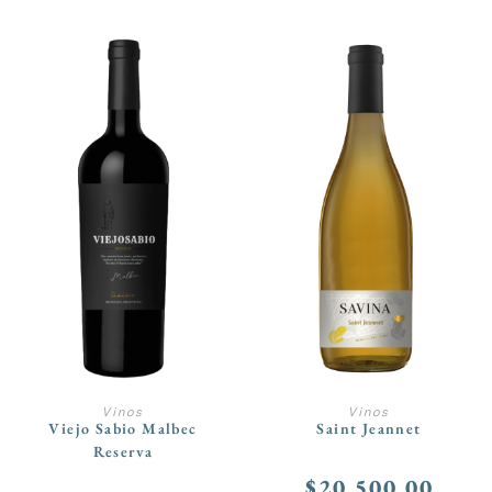
AÑADIR AL CARRITO
AÑADIR AL CARRITO
Vinos
Vinos
Viejo Sabio Malbec
Saint Jeannet
Reserva
$
20.500,00